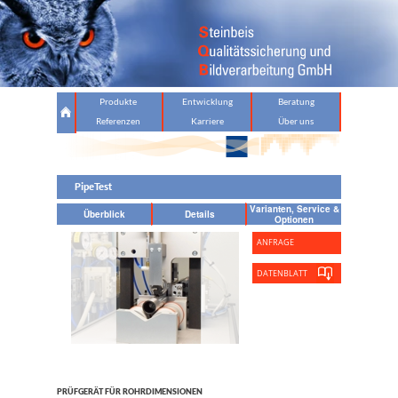
Produkte
Entwicklung
Beratung
Referenzen
Karriere
Über uns
PipeTest
Varianten, Service &
Überblick
Details
Optionen
ANFRAGE
DATENBLATT
PRÜFGERÄT FÜR ROHRDIMENSIONEN