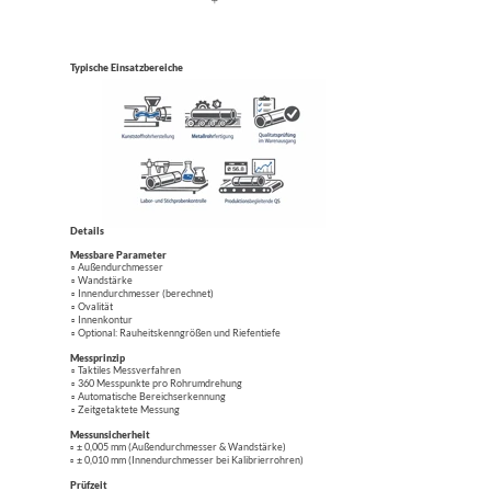
Typische Einsatzbereiche
Details
Messbare Parameter
Außendurchmesser
Wandstärke
Innendurchmesser (berechnet)
Ovalität
Innenkontur
Optional: Rauheitskenngrößen und Riefentiefe
Messprinzip
Taktiles Messverfahren
360 Messpunkte pro Rohrumdrehung
Automatische Bereichserkennung
Zeitgetaktete Messung
Messunsicherheit
± 0,005 mm (Außendurchmesser & Wandstärke)
± 0,010 mm (Innendurchmesser bei Kalibrierrohren)
Prüfzeit