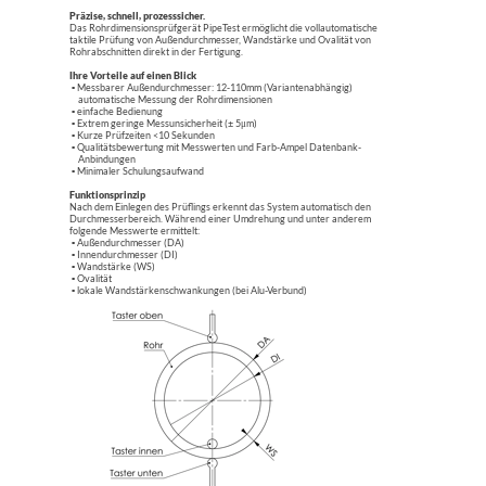
Präzise, schnell, prozesssicher.
Das Rohrdimensionsprüfgerät PipeTest ermöglicht die vollautomatische
taktile Prüfung von Außendurchmesser, Wandstärke und Ovalität von
Rohrabschnitten direkt in der Fertigung.
Ihre Vorteile auf einen Blick
Messbarer Außendurchmesser: 12-110mm (Variantenabhängig)
automatische Messung der Rohrdimensionen
einfache Bedienung
Extrem geringe Messunsicherheit (± 5
μ
m)
Kurze Prüfzeiten <10 Sekunden
Qualitätsbewertung mit Messwerten und Farb-Ampel Datenbank-
Anbindungen
Minimaler Schulungsaufwand
Funktionsprinzip
Nach dem Einlegen des Prüflings erkennt das System automatisch den
Durchmesserbereich. Während einer Umdrehung und unter anderem
folgende Messwerte ermittelt:
Außendurchmesser (DA)
Innendurchmesser (DI)
Wandstärke (WS)
Ovalität
lokale Wandstärkenschwankungen (bei Alu-Verbund)